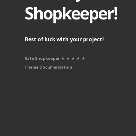
Shopkeeper!
Best of luck with your project!
Rate Shopkeeper ★ ★ ★ ★ ★
Theme Documentation